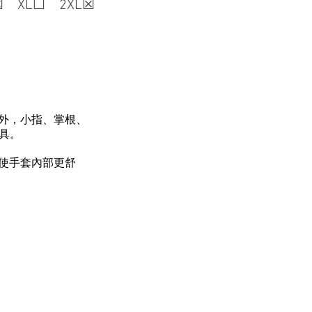
 XL☐ 2XL☒
計外，小指、掌根、
具。
，使手套內部更舒