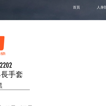
首頁
人身
S2202
具長手套
黑