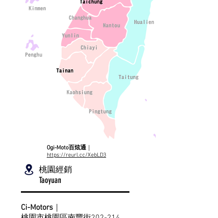
Ogi-Moto百炫通
｜
https://reurl.cc/XebLD3
桃園經銷
Taoyuan
Ci-Motors
｜