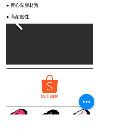
● 實心塑膠材質
● 高耐磨性