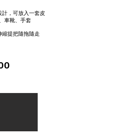
設計，可放入一套皮
、車靴、手套
伸縮提把隨拖隨走
00