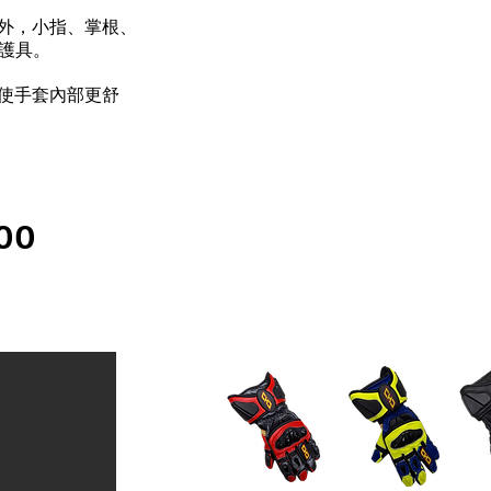
計外，小指、掌根、
護具。
，使手套內部更舒
00