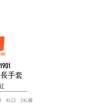
首頁
人身
1901
技長手套
灰紅
 XL☐ 2XL☒