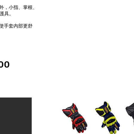
計外，小指、掌根、
護具。
，使手套內部更舒
00