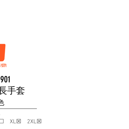
首頁
人身
1901
長手套
色
寸
☐ XL☒ 2XL☒