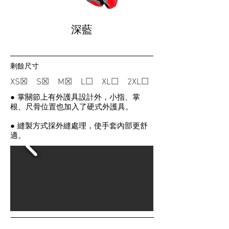
深藍
剩餘尺寸
XS☒ S☒ M☒ L☐ XL☐ 2XL☐
● 掌關節上有外護具設計外，小指、掌
根、尺骨位置也加入了硬式外護具。
● 縫製方式採外縫處理，使手套內部更舒
適。